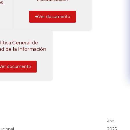
os
Ver documento
lítica General de
ad de la Información
Ver documento
Año
ucional,
2025