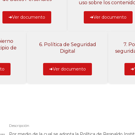
uso sobre los contenid
Ver documento
Ver documento
bierno
6. Política de Seguridad
7. Po
cipio de
Digital
segurid
to
Ver documento
Descripción
Por medio de la cual se adopta la Política de Respaldo Instit