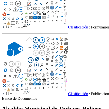
Clasificación
: Formulario
Clasificación
: Publicacio
Banco de Documentos
Alcaldía Municipal de Turbaco, Bolivar