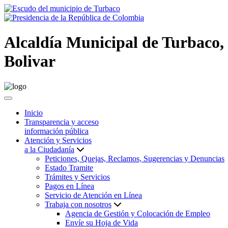
Alcaldía Municipal de Turbaco,
Bolivar
Inicio
Transparencia y acceso
información pública
Atención y Servicios
a la Ciudadanía
Peticiones, Quejas, Reclamos, Sugerencias y Denuncias
Estado Tramite
Trámites y Servicios
Pagos en Línea
Servicio de Atención en Línea
Trabaja con nosotros
Agencia de Gestión y Colocación de Empleo
Envíe su Hoja de Vida