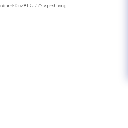
7VDnbumkKioZ81RUZZ?usp=sharing