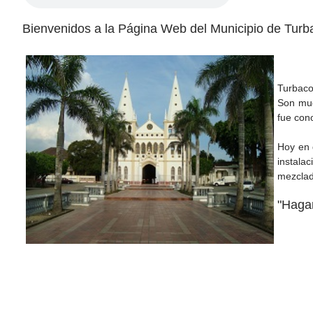
Bienvenidos a la Página Web del Municipio de Turba
Turbaco
Son muc
fue con
Hoy en d
instala
mezclada
"Haga