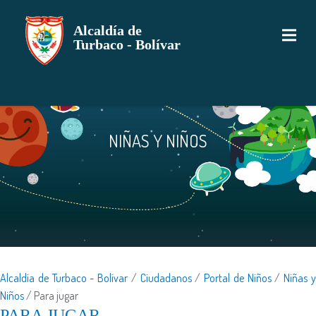
Alcaldía de
Turbaco - Bolívar
NIÑAS Y NIÑOS
Alcaldía de Turbaco - Bolívar
/
Ciudadanos
/
Portal de Niños
/
Niñas 
Niños
/
Para jugar
​PARA J​UGAR